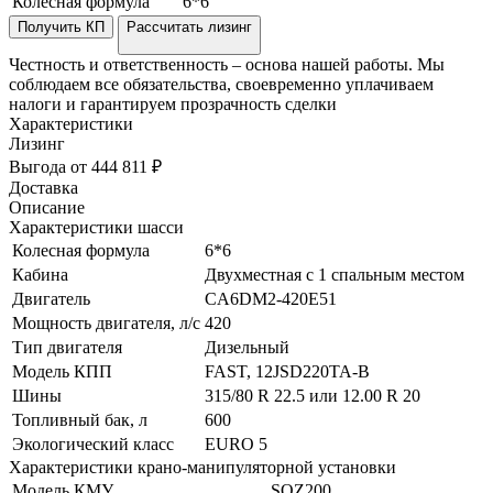
Колесная формула
6*6
Получить КП
Рассчитать лизинг
Честность и ответственность – основа нашей работы. Мы
соблюдаем все обязательства, своевременно уплачиваем
налоги и гарантируем прозрачность сделки
Характеристики
Лизинг
Выгода от 444 811 ₽
Доставка
Описание
Характеристики шасси
Колесная формула
6*6
Кабина
Двухместная с 1 спальным местом
Двигатель
CA6DM2-420E51
Мощность двигателя, л/с
420
Тип двигателя
Дизельный
Модель КПП
FAST, 12JSD220TA-B
Шины
315/80 R 22.5 или 12.00 R 20
Топливный бак, л
600
Экологический класс
EURO 5
Характеристики крано-манипуляторной установки
Модель КМУ
SQZ200