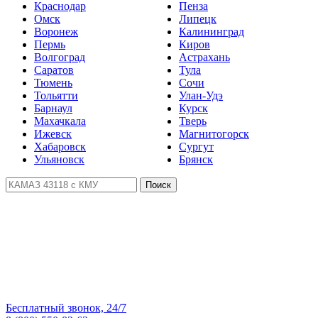
Краснодар
Пенза
Омск
Липецк
Воронеж
Калининград
Пермь
Киров
Волгоград
Астрахань
Саратов
Тула
Тюмень
Сочи
Тольятти
Улан-Удэ
Барнаул
Курск
Махачкала
Тверь
Ижевск
Магнитогорск
Хабаровск
Сургут
Ульяновск
Брянск
Поиск
Бесплатный звонок, 24/7