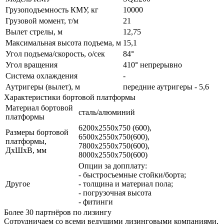
Грузоподъемность КМУ, кг
10000
Грузовой момент, т/м
21
Вылет стрелы, м
12,75
Максимальная высота подъема, м
15,1
Угол подъема/скорость, о/сек
84°
Угол вращения
410° непрерывно
Система охлаждения
-
Аутригеры (вылет), м
передние аутригеры - 5,6
Характеристики бортовой платформы
Материал бортовой
сталь/алюминий
платформы
6200х2550х750 (600),
Размеры бортовой
6500х2550х750(600),
платформы,
7800х2550х750(600),
ДхШхВ, мм
8000х2550х750(600)
Опции за допплату:
- быстросъемные стойки/борта;
Другое
- толщина и материал пола;
- погрузочная высота
- фитинги
Более 30 партнёров по лизингу
Сотрудничаем со всеми ведущими лизинговыми компаниями,