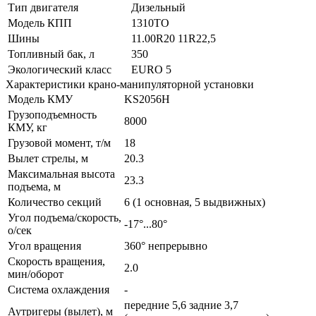
Тип двигателя
Дизельный
Модель КПП
1310TO
Шины
11.00R20 11R22,5
Топливный бак, л
350
Экологический класс
EURO 5
Характеристики крано-манипуляторной установки
Модель КМУ
KS2056H
Грузоподъемность
8000
КМУ, кг
Грузовой момент, т/м
18
Вылет стрелы, м
20.3
Максимальная высота
23.3
подъема, м
Количество секций
6 (1 основная, 5 выдвижных)
Угол подъема/скорость,
-17°...80°
о/сек
Угол вращения
360° непрерывно
Скорость вращения,
2.0
мин/оборот
Система охлаждения
-
передние 5,6 задние 3,7
Аутригеры (вылет), м