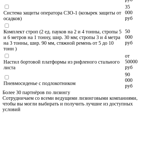
35
000
Система защиты оператора СЗО-1 (козырек защиты от
руб
осадков)
50
Комплект строп (2 ед. пауков на 2 и 4 тонны, стропы 5
000
и 6 метров на 1 тонну, шир. 30 мм; стропы 3 и 4 метра
руб
на 3 тонны, шир. 90 мм, стяжной ремень от 5 до 10
тонн )
от
50000
Настил бортовой платформы из рифленого стального
руб
листа
90
000
Пневмосиденье с подлокотником
руб
Более 30 партнёров по лизингу
Сотрудничаем со всеми ведущими лизинговыми компаниями,
чтобы вы могли выбирать и получить лучшие из доступных
условий