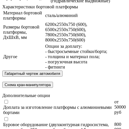
(гидравлические выдвижные)
Характеристики бортовой платформы
Материал бортовой
сталь/алюминий
платформы
6200х2550х750 (600),
Размеры бортовой
6500х2550х750(600),
платформы,
7800х2550х750(600),
ДхШхВ, мм
8000х2550х750(600)
Опции за доплату:
- быстросъемные стойки/борта;
Другое
- толщина и материал пола;
- погрузочная высота
- фитинги
Габаритный чертеж автомобиля
Схема кран-манипулятора
Дополнительные опции
от
50000
Доплата за изготовление платформы с алюминиевыми
руб
бортами
800
Буровое оборудование (двухконтурная гидросистема,