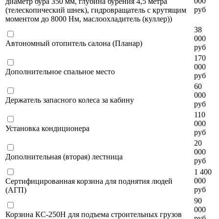
000
диаметр бура 350 мм, глубина бурения 4,5 метра
руб
(телескопический шнек), гидровращатель с крутящим
моментом до 8000 Нм, маслоохладитель (куллер))
38
000
Автономный отопитель салона (Планар)
руб
170
000
Дополнительное спальное место
руб
60
000
Держатель запасного колеса за кабину
руб
110
000
Установка кондиционера
руб
20
000
Дополнительная (вторая) лестница
руб
1 400
000
Сертифицированная корзина для поднятия людей
руб
(АГП)
90
000
Корзина КС-250Н для подъема строительных грузов
руб