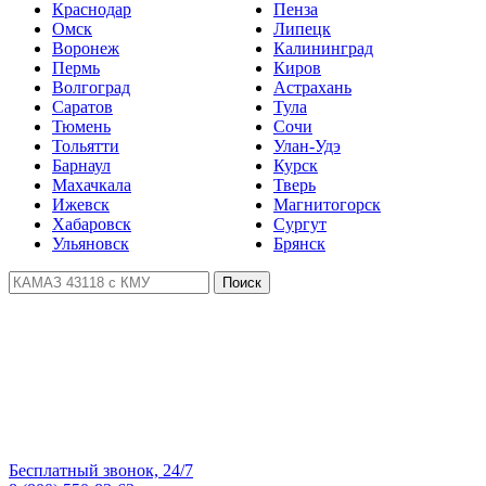
Краснодар
Пенза
Омск
Липецк
Воронеж
Калининград
Пермь
Киров
Волгоград
Астрахань
Саратов
Тула
Тюмень
Сочи
Тольятти
Улан-Удэ
Барнаул
Курск
Махачкала
Тверь
Ижевск
Магнитогорск
Хабаровск
Сургут
Ульяновск
Брянск
Поиск
Бесплатный звонок, 24/7