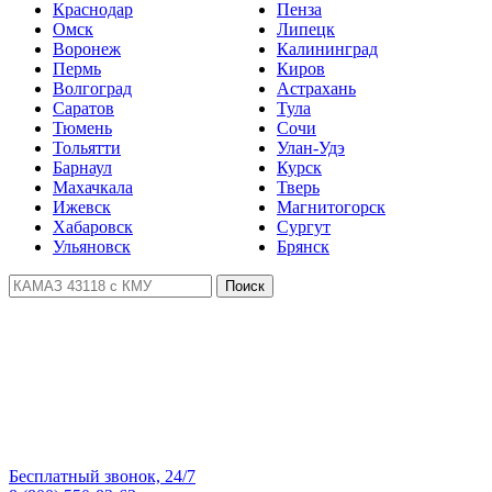
Краснодар
Пенза
Омск
Липецк
Воронеж
Калининград
Пермь
Киров
Волгоград
Астрахань
Саратов
Тула
Тюмень
Сочи
Тольятти
Улан-Удэ
Барнаул
Курск
Махачкала
Тверь
Ижевск
Магнитогорск
Хабаровск
Сургут
Ульяновск
Брянск
Поиск
Бесплатный звонок, 24/7