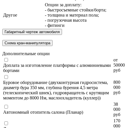
Опции за доплату:
- быстросъемные стойки/борта;
Другое
- толщина и материал пола;
- погрузочная высота
- фитинги
Габаритный чертеж автомобиля
Схема кран-манипулятора
Дополнительные опции
от
50000
Доплата за изготовление платформы с алюминиевыми
руб
бортами
800
Буровое оборудование (двухконтурная гидросистема,
000
диаметр бура 350 мм, глубина бурения 4,5 метра
руб
(телескопический шнек), гидровращатель с крутящим
моментом до 8000 Нм, маслоохладитель (куллер))
38
000
Автономный отопитель салона (Планар)
руб
170
000