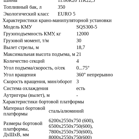
Шины
11.00R20 11R22,5
Топливный бак, л
350
Экологический класс
EURO 5
Характеристики крано-манипуляторной установки
Модель КМУ
SQS300-5
Грузоподъемность КМУ, кг
12000
Грузовой момент, т/м
30
Вылет стрелы, м
18,7
Максимальная высота подъема, м
21
Количество секций
4
Угол подъема/скорость, о/сек
0...75°
Угол вращения
360° непрерывно
Скорость вращения, мин/оборот
3
Система охлаждения
есть
Аутригеры (вылет), м
-
Характеристики бортовой платформы
Материал бортовой
сталь/алюминий
платформы
6200х2550х750 (600),
Размеры бортовой
6500х2550х750(600),
платформы,
7800х2550х750(600),
ДхШхВ, мм
8000х2550х750(600)