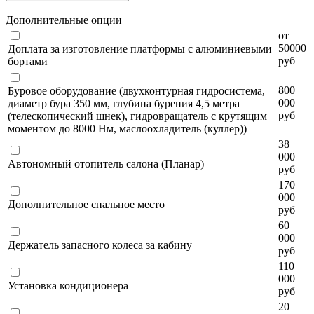
Дополнительные опции
от
50000
Доплата за изготовление платформы с алюминиевыми
руб
бортами
800
Буровое оборудование (двухконтурная гидросистема,
000
диаметр бура 350 мм, глубина бурения 4,5 метра
руб
(телескопический шнек), гидровращатель с крутящим
моментом до 8000 Нм, маслоохладитель (куллер))
38
000
Автономный отопитель салона (Планар)
руб
170
000
Дополнительное спальное место
руб
60
000
Держатель запасного колеса за кабину
руб
110
000
Установка кондиционера
руб
20