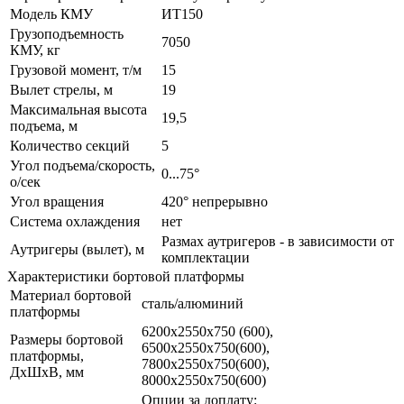
Модель КМУ
ИТ150
Грузоподъемность
7050
КМУ, кг
Грузовой момент, т/м
15
Вылет стрелы, м
19
Максимальная высота
19,5
подъема, м
Количество секций
5
Угол подъема/скорость,
0...75°
о/сек
Угол вращения
420° непрерывно
Система охлаждения
нет
Размах аутригеров - в зависимости от
Аутригеры (вылет), м
комплектации
Характеристики бортовой платформы
Материал бортовой
сталь/алюминий
платформы
6200х2550х750 (600),
Размеры бортовой
6500х2550х750(600),
платформы,
7800х2550х750(600),
ДхШхВ, мм
8000х2550х750(600)
Опции за доплату: