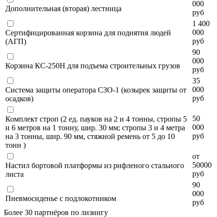
000
Дополнительная (вторая) лестница
руб
1 400
000
Сертифицированная корзина для поднятия людей
руб
(АГП)
90
000
Корзина КС-250Н для подъема строительных грузов
руб
35
000
Система защиты оператора СЗО-1 (козырек защиты от
руб
осадков)
50
Комплект строп (2 ед. пауков на 2 и 4 тонны, стропы 5
000
и 6 метров на 1 тонну, шир. 30 мм; стропы 3 и 4 метра
руб
на 3 тонны, шир. 90 мм, стяжной ремень от 5 до 10
тонн )
от
50000
Настил бортовой платформы из рифленого стального
руб
листа
90
000
Пневмосиденье с подлокотником
руб
Более 30 партнёров по лизингу