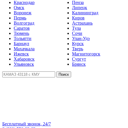
Краснодар
Пенза
Омск
Липецк
Воронеж
Калининград
Пермь
Киров
Волгоград
Астрахань
Саратов
Тула
Тюмень
Сочи
Тольятти
Улан-Удэ
Барнаул
Курск
Махачкала
Тверь
Ижевск
Магнитогорск
Хабаровск
Сургут
Ульяновск
Брянск
Поиск
Бесплатный звонок, 24/7