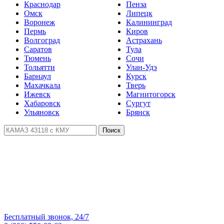
Краснодар
Пенза
Омск
Липецк
Воронеж
Калининград
Пермь
Киров
Волгоград
Астрахань
Саратов
Тула
Тюмень
Сочи
Тольятти
Улан-Удэ
Барнаул
Курск
Махачкала
Тверь
Ижевск
Магнитогорск
Хабаровск
Сургут
Ульяновск
Брянск
Поиск
Бесплатный звонок, 24/7