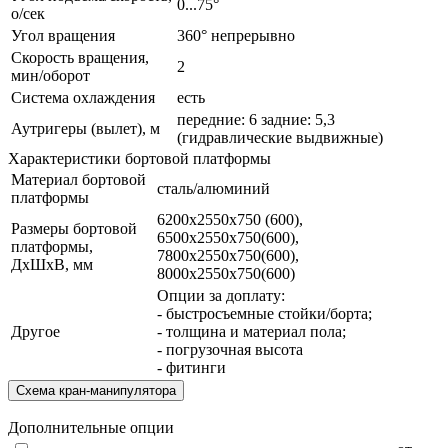
0...75°
о/сек
Угол вращения
360° непрерывно
Скорость вращения,
2
мин/оборот
Система охлаждения
есть
передние: 6 задние: 5,3
Аутригеры (вылет), м
(гидравлические выдвижные)
Характеристики бортовой платформы
Материал бортовой
сталь/алюминий
платформы
6200х2550х750 (600),
Размеры бортовой
6500х2550х750(600),
платформы,
7800х2550х750(600),
ДхШхВ, мм
8000х2550х750(600)
Опции за доплату:
- быстросъемные стойки/борта;
Другое
- толщина и материал пола;
- погрузочная высота
- фитинги
Схема кран-манипулятора
Дополнительные опции