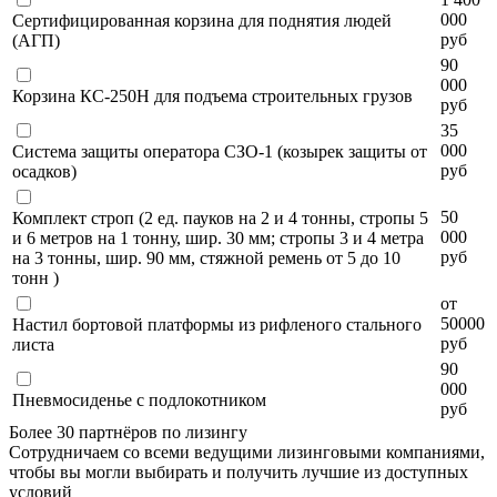
000
Сертифицированная корзина для поднятия людей
руб
(АГП)
90
000
Корзина КС-250Н для подъема строительных грузов
руб
35
000
Система защиты оператора СЗО-1 (козырек защиты от
руб
осадков)
50
Комплект строп (2 ед. пауков на 2 и 4 тонны, стропы 5
000
и 6 метров на 1 тонну, шир. 30 мм; стропы 3 и 4 метра
руб
на 3 тонны, шир. 90 мм, стяжной ремень от 5 до 10
тонн )
от
50000
Настил бортовой платформы из рифленого стального
руб
листа
90
000
Пневмосиденье с подлокотником
руб
Более 30 партнёров по лизингу
Сотрудничаем со всеми ведущими лизинговыми компаниями,
чтобы вы могли выбирать и получить лучшие из доступных
условий