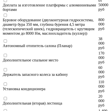
от
50000
Доплата за изготовление платформы с алюминиевыми
руб
бортами
800
Буровое оборудование (двухконтурная гидросистема,
000
диаметр бура 350 мм, глубина бурения 4,5 метра
руб
(телескопический шнек), гидровращатель с крутящим
моментом до 8000 Нм, маслоохладитель (куллер))
38
000
Автономный отопитель салона (Планар)
руб
170
000
Дополнительное спальное место
руб
60
000
Держатель запасного колеса за кабину
руб
110
000
Установка кондиционера
руб
20
000
Дополнительная (вторая) лестница
руб
1 400