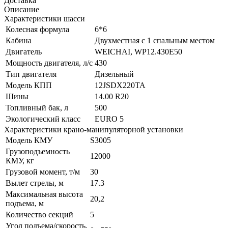
Доставка
Описание
Характеристики шасси
Колесная формула
6*6
Кабина
Двухместная с 1 спальным местом
Двигатель
WEICHAI, WP12.430Е50
Мощность двигателя, л/с
430
Тип двигателя
Дизельный
Модель КПП
12JSDX220TA
Шины
14.00 R20
Топливный бак, л
500
Экологический класс
EURO 5
Характеристики крано-манипуляторной установки
Модель КМУ
S3005
Грузоподъемность
12000
КМУ, кг
Грузовой момент, т/м
30
Вылет стрелы, м
17.3
Максимальная высота
20,2
подъема, м
Количество секций
5
Угол подъема/скорость,