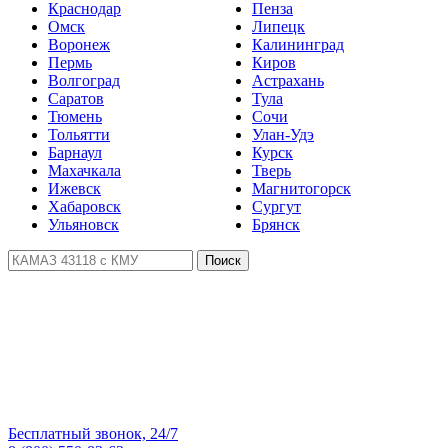
Краснодар
Пенза
Омск
Липецк
Воронеж
Калининград
Пермь
Киров
Волгоград
Астрахань
Саратов
Тула
Тюмень
Сочи
Тольятти
Улан-Удэ
Барнаул
Курск
Махачкала
Тверь
Ижевск
Магнитогорск
Хабаровск
Сургут
Ульяновск
Брянск
Поиск
Бесплатный звонок, 24/7