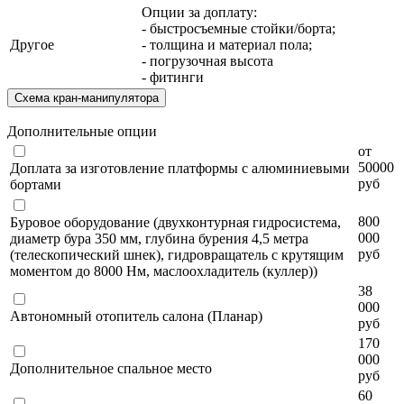
Опции за доплату:
- быстросъемные стойки/борта;
Другое
- толщина и материал пола;
- погрузочная высота
- фитинги
Схема кран-манипулятора
Дополнительные опции
от
50000
Доплата за изготовление платформы с алюминиевыми
руб
бортами
800
Буровое оборудование (двухконтурная гидросистема,
000
диаметр бура 350 мм, глубина бурения 4,5 метра
руб
(телескопический шнек), гидровращатель с крутящим
моментом до 8000 Нм, маслоохладитель (куллер))
38
000
Автономный отопитель салона (Планар)
руб
170
000
Дополнительное спальное место
руб
60