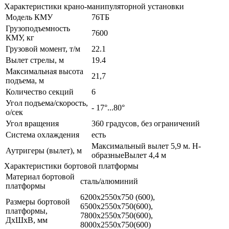
Характеристики крано-манипуляторной установки
Модель КМУ
76ТБ
Грузоподъемность
7600
КМУ, кг
Грузовой момент, т/м
22.1
Вылет стрелы, м
19.4
Максимальная высота
21,7
подъема, м
Количество секций
6
Угол подъема/скорость,
- 17°...80°
о/сек
Угол вращения
360 градусов, без ограничений
Система охлаждения
есть
Максимальный вылет 5,9 м. Н-
Аутригеры (вылет), м
образныеВылет 4,4 м
Характеристики бортовой платформы
Материал бортовой
сталь/алюминий
платформы
6200х2550х750 (600),
Размеры бортовой
6500х2550х750(600),
платформы,
7800х2550х750(600),
ДхШхВ, мм
8000х2550х750(600)