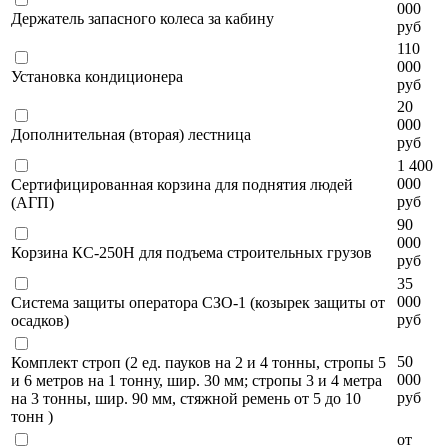
000
Держатель запасного колеса за кабину
руб
110
000
Установка кондиционера
руб
20
000
Дополнительная (вторая) лестница
руб
1 400
000
Сертифицированная корзина для поднятия людей
руб
(АГП)
90
000
Корзина КС-250Н для подъема строительных грузов
руб
35
000
Система защиты оператора СЗО-1 (козырек защиты от
руб
осадков)
50
Комплект строп (2 ед. пауков на 2 и 4 тонны, стропы 5
000
и 6 метров на 1 тонну, шир. 30 мм; стропы 3 и 4 метра
руб
на 3 тонны, шир. 90 мм, стяжной ремень от 5 до 10
тонн )
от