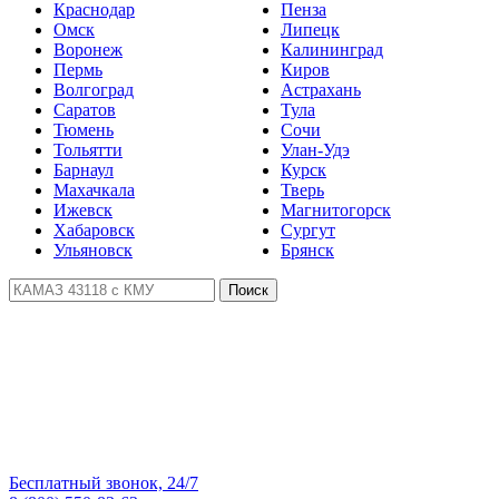
Краснодар
Пенза
Омск
Липецк
Воронеж
Калининград
Пермь
Киров
Волгоград
Астрахань
Саратов
Тула
Тюмень
Сочи
Тольятти
Улан-Удэ
Барнаул
Курск
Махачкала
Тверь
Ижевск
Магнитогорск
Хабаровск
Сургут
Ульяновск
Брянск
Поиск
Бесплатный звонок, 24/7