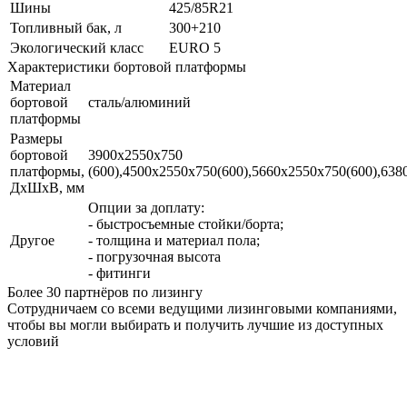
Шины
425/85R21
Топливный бак, л
300+210
Экологический класс
EURO 5
Характеристики бортовой платформы
Материал
бортовой
сталь/алюминий
платформы
Размеры
бортовой
3900х2550х750
платформы,
(600),4500х2550х750(600),5660х2550х750(600),638
ДхШхВ, мм
Опции за доплату:
- быстросъемные стойки/борта;
Другое
- толщина и материал пола;
- погрузочная высота
- фитинги
Более 30 партнёров по лизингу
Сотрудничаем со всеми ведущими лизинговыми компаниями,
чтобы вы могли выбирать и получить лучшие из доступных
условий