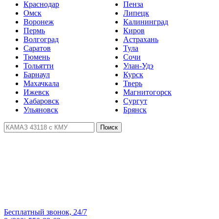
Краснодар
Пенза
Омск
Липецк
Воронеж
Калининград
Пермь
Киров
Волгоград
Астрахань
Саратов
Тула
Тюмень
Сочи
Тольятти
Улан-Удэ
Барнаул
Курск
Махачкала
Тверь
Ижевск
Магнитогорск
Хабаровск
Сургут
Ульяновск
Брянск
Поиск
Бесплатный звонок, 24/7