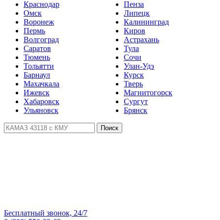
Краснодар
Пенза
Омск
Липецк
Воронеж
Калининград
Пермь
Киров
Волгоград
Астрахань
Саратов
Тула
Тюмень
Сочи
Тольятти
Улан-Удэ
Барнаул
Курск
Махачкала
Тверь
Ижевск
Магнитогорск
Хабаровск
Сургут
Ульяновск
Брянск
Поиск
Бесплатный звонок, 24/7