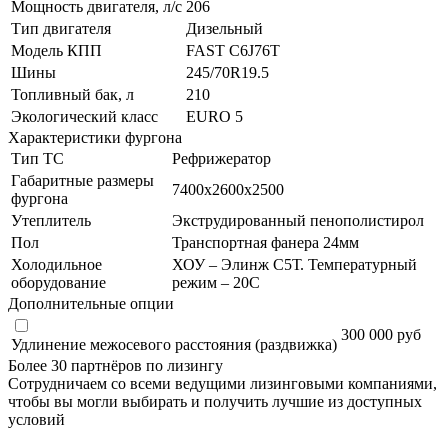
Мощность двигателя, л/с
206
Тип двигателя
Дизельный
Модель КПП
FAST C6J76T
Шины
245/70R19.5
Топливный бак, л
210
Экологический класс
EURO 5
Характеристики фургона
Тип ТС
Рефрижератор
Габаритные размеры
7400х2600х2500
фургона
Утеплитель
Экструдированный пенополистирол
Пол
Транспортная фанера 24мм
Холодильное
ХОУ – Элинж С5Т. Температурный
оборудование
режим – 20С
Дополнительные опции
300 000 руб
Удлинение межосевого расстояния (раздвижка)
Более 30 партнёров по лизингу
Сотрудничаем со всеми ведущими лизинговыми компаниями,
чтобы вы могли выбирать и получить лучшие из доступных
условий