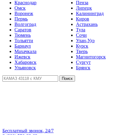
Краснодар
Пенза
Омск
Липецк
Воронеж
Калининград
Пермь
Киров
Волгоград
Астрахань
Саратов
Тула
Тюмень
Сочи
Тольятти
Улан-Удэ
Барнаул
Курск
Махачкала
Тверь
Ижевск
Магнитогорск
Хабаровск
Сургут
Ульяновск
Брянск
Поиск
Бесплатный звонок, 24/7