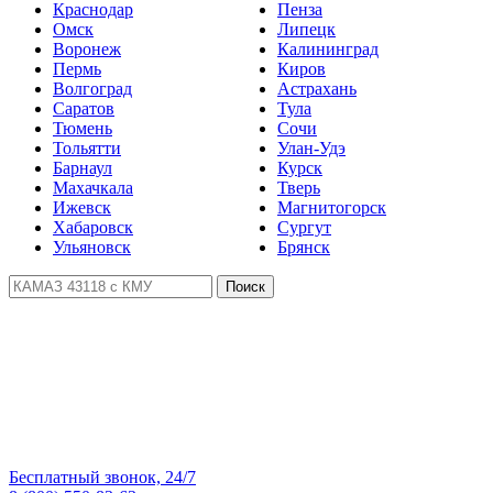
Краснодар
Пенза
Омск
Липецк
Воронеж
Калининград
Пермь
Киров
Волгоград
Астрахань
Саратов
Тула
Тюмень
Сочи
Тольятти
Улан-Удэ
Барнаул
Курск
Махачкала
Тверь
Ижевск
Магнитогорск
Хабаровск
Сургут
Ульяновск
Брянск
Поиск
Бесплатный звонок, 24/7