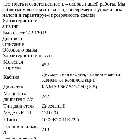
Честность и ответственность – основа нашей работы. Мы
соблюдаем все обязательства, своевременно уплачиваем
налоги и гарантируем прозрачность сделки
Характеристики
Лизинг
Выгода от 142 139 ₽
Доставка
Описание
Обзоры, отзывы
Характеристики шасси
Колесная
4*2
формула
Двухместная кабина, спальное место
Кабина
зависит от комплектации
Двигатель
КАМАЗ 667.513-250 (Е-5)
Мощность
242
двигателя, л/с
Тип двигателя
Дизельный
Модель КПП
1310ТО
Шины
10.00R20 11R22,5
Топливный бак,
210
л
Экологический