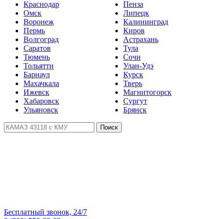
Краснодар
Пенза
Омск
Липецк
Воронеж
Калининград
Пермь
Киров
Волгоград
Астрахань
Саратов
Тула
Тюмень
Сочи
Тольятти
Улан-Удэ
Барнаул
Курск
Махачкала
Тверь
Ижевск
Магнитогорск
Хабаровск
Сургут
Ульяновск
Брянск
Поиск
Бесплатный звонок, 24/7