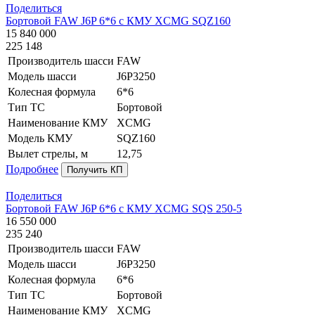
Поделиться
Бортовой FAW J6P 6*6 с КМУ XCMG SQZ160
15 840 000
225 148
Производитель шасси
FAW
Модель шасси
J6P3250
Колесная формула
6*6
Тип ТС
Бортовой
Наименование КМУ
XCMG
Модель КМУ
SQZ160
Вылет стрелы, м
12,75
Подробнее
Получить КП
Поделиться
Бортовой FAW J6P 6*6 с КМУ XCMG SQS 250-5
16 550 000
235 240
Производитель шасси
FAW
Модель шасси
J6P3250
Колесная формула
6*6
Тип ТС
Бортовой
Наименование КМУ
XCMG