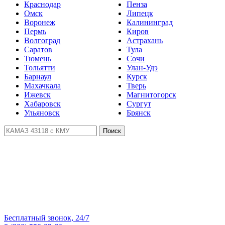
Краснодар
Пенза
Омск
Липецк
Воронеж
Калининград
Пермь
Киров
Волгоград
Астрахань
Саратов
Тула
Тюмень
Сочи
Тольятти
Улан-Удэ
Барнаул
Курск
Махачкала
Тверь
Ижевск
Магнитогорск
Хабаровск
Сургут
Ульяновск
Брянск
Поиск
Бесплатный звонок, 24/7