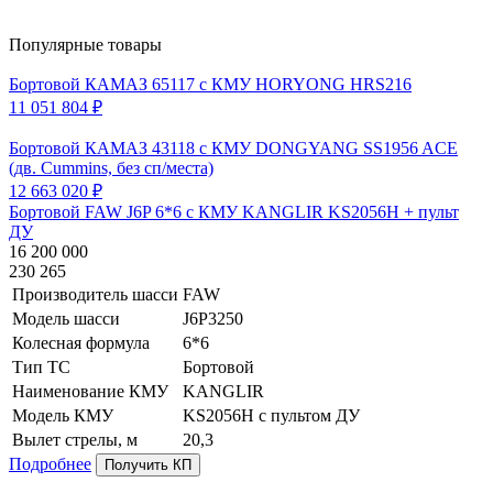
Популярные товары
Бортовой КАМАЗ 65117 с КМУ HORYONG HRS216
11 051 804 ₽
Бортовой КАМАЗ 43118 с КМУ DONGYANG SS1956 ACE
(дв. Cummins, без сп/места)
12 663 020 ₽
Бортовой FAW J6P 6*6 с КМУ KANGLIR KS2056H + пульт
ДУ
16 200 000
230 265
Производитель шасси
FAW
Модель шасси
J6P3250
Колесная формула
6*6
Тип ТС
Бортовой
Наименование КМУ
KANGLIR
Модель КМУ
KS2056H c пультом ДУ
Вылет стрелы, м
20,3
Подробнее
Получить КП