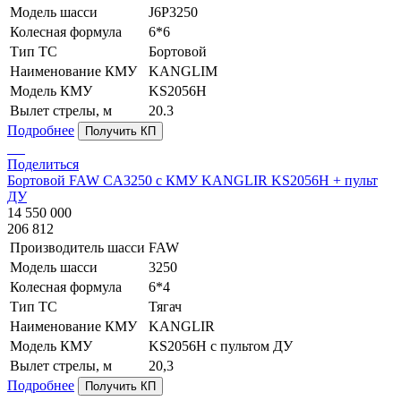
Модель шасси
J6P3250
Колесная формула
6*6
Тип ТС
Бортовой
Наименование КМУ
KANGLIM
Модель КМУ
KS2056H
Вылет стрелы, м
20.3
Подробнее
Получить КП
Поделиться
Бортовой FAW CA3250 с КМУ KANGLIR KS2056H + пульт
ДУ
14 550 000
206 812
Производитель шасси
FAW
Модель шасси
3250
Колесная формула
6*4
Тип ТС
Тягач
Наименование КМУ
KANGLIR
Модель КМУ
KS2056H c пультом ДУ
Вылет стрелы, м
20,3
Подробнее
Получить КП